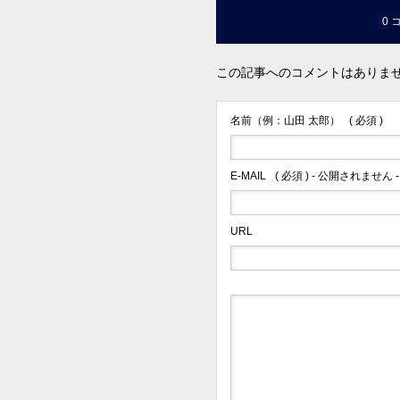
0 
この記事へのコメントはありま
名前（例：山田 太郎）
( 必須 )
E-MAIL
( 必須 ) - 公開されません -
URL