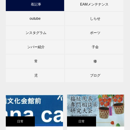
新着記事
TEAMメンテナンス
youtube
おしらせ
インスタグラム
スポーツ
メンバー紹介
女子会
日常
研修
育児
旧ブログ
日常
日常