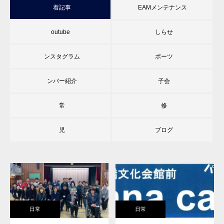
新着記事
TEAMメンテナンス
youtube
おしらせ
インスタグラム
スポーツ
メンバー紹介
女子会
日常
研修
育児
旧ブログ
日常
日常