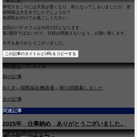
帰宅するころには天気が悪くなり、雨となってしまいましたが、皆
様帰路は大丈夫でしたでしょうか？
体調気を付けてお過ごしください。
次回のパナカフェは10月22日となります。
第2週目ではないので、日程お間違えないよう、お願い致します。
今月もありがとうございました。
この記事のタイトルとURLをコピーする
第24回 パナカフェ
2ベッド
前の記事
H.C.R～国際福祉機器展～第52回開幕しました
次の記事
関連記事
2025年 仕事納め ありがとうございました。
3床ずれ防止マット