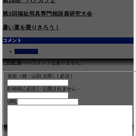
第18回 パナカフェ
第3回福祉用具専門相談員研究大会
暑い夏を乗りきろう！
コメント
0 コメント
4手すり
この記事へのコメントはありません。
名前（例：山田 太郎）
( 必須 )
E-MAIL
( 必須 ) - 公開されません -
URL
5歩行器