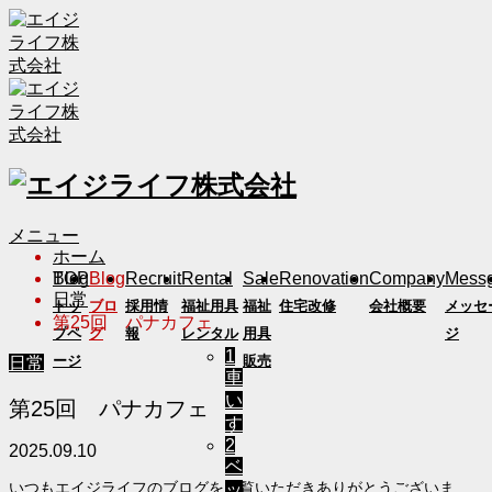
メニュー
ホーム
TOP
Blog
Recruit
Rental
Sale
Renovation
Company
Mess
Blog
日常
トッ
ブロ
採用情
福祉用具
福祉
住宅改修
会社概要
メッセ
第25回 パナカフェ
プペ
グ
報
レンタル
用具
ジ
1
ージ
販売
日常
車
い
第25回 パナカフェ
す
2
2025.09.10
ベ
ッ
いつもエイジライフのブログをご覧いただきありがとうございま