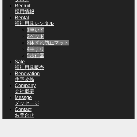
Recruit
採用情報
Rental
福祉用具レンタル
1車いす
2ベッド
3床ずれ防止マット
4手すり
5歩行器
Sale
福祉用具販売
Renovation
住宅改修
Company
会社概要
Messge
メッセージ
Contact
お問合せ