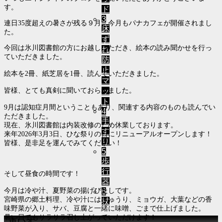
す。
ド
3
連日35度超えの暑さが残る９月、今月もパナカフェが開催されまし
床
た。
ず
今回は氷川図書館の方にお越しいただき、絵本の読み聞かせを行っ
れ
ていただきました。
防
止
絵本を2冊、紙芝居を1冊、読んでいただきました。
マ
ッ
皆様、とても真剣に聞いておられました。
ト
9月は認知症月間ということもあり、関連する内容のものも読んでい
4
ただきました。
手
現在、氷川図書館は内装改修のため休業しております。
す
来年2026年3月3日、ひな祭りの日にリニューアルオープンします！
り
皆様、是非足を運んでみてください！
5
歩
行
そして昼食の時間です！
器
今月は冷や汁、夏野菜の揚げびたしです。
6
宮崎県の郷土料理、冷や汁にはきゅうり、ミョウガ、大葉などの香
杖
味野菜が入り、サバ、豆腐と一緒に味噌、ごまで仕上げました。
暑い日でもサラサラ召し上がっていただけます！
1車いす