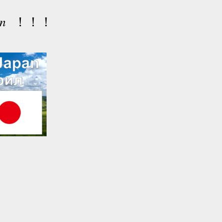
n
！！！