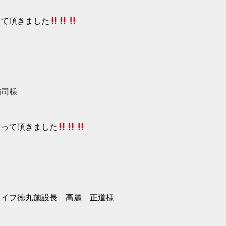
って頂きました
浩司様
なって頂きました
ライフ徳丸施設長 高麗 正道様