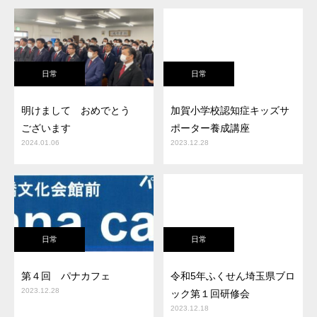
日常
日常
明けまして おめでとう
加賀小学校認知症キッズサ
ございます
ポーター養成講座
2024.01.06
2023.12.28
日常
日常
第４回 パナカフェ
令和5年ふくせん埼玉県ブロ
2023.12.28
ック第１回研修会
2023.12.18