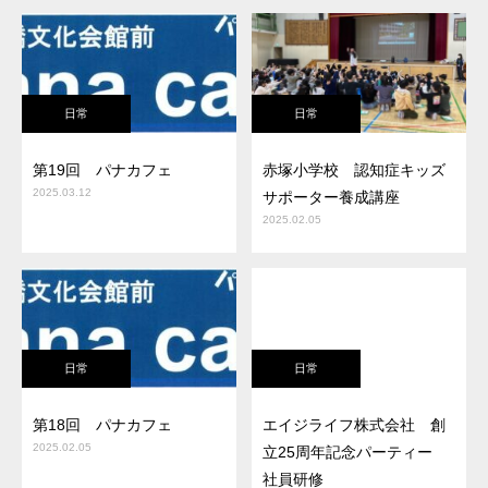
日常
日常
第19回 パナカフェ
赤塚小学校 認知症キッズ
2025.03.12
サポーター養成講座
2025.02.05
日常
日常
第18回 パナカフェ
エイジライフ株式会社 創
2025.02.05
立25周年記念パーティー
社員研修