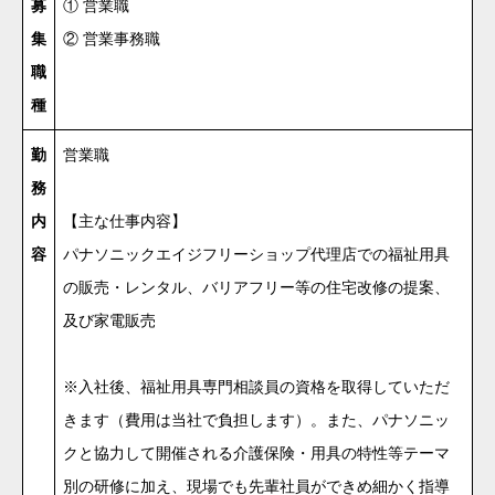
募
① 営業職
集
② 営業事務職
職
種
勤
営業職
務
内
【主な仕事内容】
容
パナソニックエイジフリーショップ代理店での福祉用具
の販売・レンタル、バリアフリー等の住宅改修の提案、
及び家電販売
※入社後、福祉用具専門相談員の資格を取得していただ
きます（費用は当社で負担します）。また、パナソニッ
クと協力して開催される介護保険・用具の特性等テーマ
別の研修に加え、現場でも先輩社員ができめ細かく指導