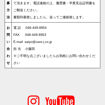
募
て頂きます。電話連絡の上、履歴書・卒業見込証明書を
方
ご郵送ください。
法
書類到着致しましたら、追ってご連絡致します。
お
電 話 048-449-8954
問
FAX 048-449-8953
い
E-mail
saiyo@care-j.co.jp
合
担 当 小藤田
わ
※ご不明な点ございましたらお気軽にお問い合わせくだ
せ
さい