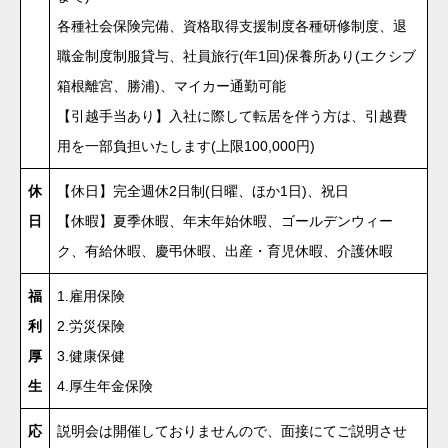
各種社会保険完備、資格取得支援制度各種研修制度、退
職金制度制服貸与、社員旅行(年1回)保養所あり(エクシブ
箱根離宮、勝浦)、マイカー通勤可能
【引越手当あり】入社に際して転居を伴う方は、引越費
用を一部負担いたします(上限100,000円)
休
【休日】完全週休2日制(日曜、ほか1日)、祝日
日
【休暇】夏季休暇、年末年始休暇、ゴールデンウィー
ク、有給休暇、慶弔休暇、出産・育児休暇、介護休暇
福
1.雇用保険
利
2.労災保険
厚
3.健康保健
生
4.厚生年金保険
応
説明会は開催しておりませんので、面接にてご説明させ