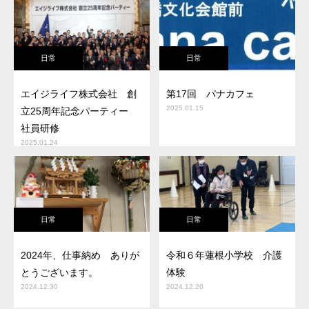
日常
日常
エイジライフ株式会社 創
第17回 パナカフェ
2025.01.15
立25周年記念パーティー
社員研修
2025.01.24
日常
日常
2024年、仕事納め ありが
令和６年蓮根小学校 介護
とうございます。
体験
2024.12.30
2024.12.20