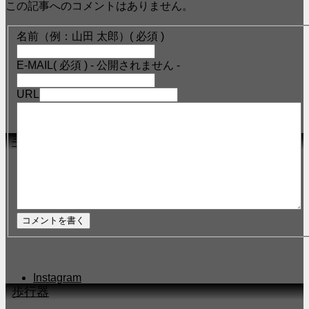
この記事へのコメントはありません。
名前（例：山田 太郎）
( 必須 )
E-MAIL
( 必須 ) - 公開されません -
URL
4手すり
Instagram
5歩行器