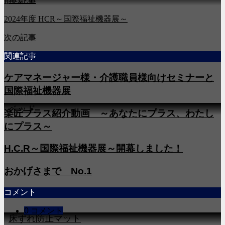
前の記事
2024年度 HCR～国際福祉機器展～
次の記事
関連記事
ケアマネージャー様・介護職員様向けセミナーと
国際福祉機器展
2ベッド
楽匠プラス紹介動画 ～あなたにプラス、わたし
にプラス～
H.C.R～国際福祉機器展～開幕しました！
おかげさまで No.1
コメント
0 コメント
3床ずれ防止マット