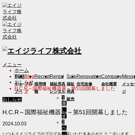
メニュー
ホーム
TOP
Blog
Recruit
Rental
Sale
Renovation
Company
Mess
Blog
おしらせ
トッ
ブロ
採用情
福祉用具
福祉
住宅改修
会社概要
メッセ
H.C.R～国際福祉機器展～第51回開幕しました
プペ
グ
報
レンタル
用具
ジ
1
ージ
販売
おしらせ
車
い
H.C.R～国際福祉機器展～第51回開幕しました
す
2
2024.10.03
ベ
ッ
いつもエイジライフのブログをご覧いただきありがとうございます