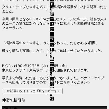
ド
クリエイティブな未来を拓く！国際福祉機器展が10/2より開幕いたし
3
ました。
床
ず
今回51回目となるH.C.R.2024は新たなステージの第一歩。社会や人々
のニーズの変化に対応しながら、さらに充実した国際福祉機器展＆
れ
フォーラムへ。
防
止
マ
「福祉機器の今・未来を、みて、さわって、たしかめる3日間」
ッ
ト
様々な商品を実際に、みて、さわって体験させていただきました。
4
手
す
H.C.R．は2024年10月2日（水）～4日（金）
り
東京ビッグサイト東展示ホールにて開催されております。
5
最後まで御覧いただき、ありがとうございました。パナソニックブ
歩
ースも出店しておりますので、ぜひお立ち寄りください✨
行
器
この記事のタイトルとURLをコピーする
6
杖
仲宿包括研修
1車いす