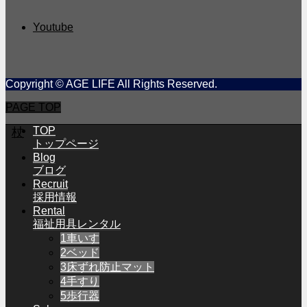
Youtube
Copyright © AGE LIFE All Rights Reserved.
PAGE TOP
TOP
6杖
トップページ
Blog
ブログ
Recruit
採用情報
Rental
福祉用具レンタル
1車いす
2ベッド
3床ずれ防止マット
4手すり
5歩行器